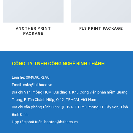
ANOTHER PRINT
FL3 PRINT PACKAGE
PACKAGE
CÔNG TY TNHH CÔNG NGHỆ BÌNH THÀNH
Liên hệ: 0949.90.72.90
Email:
cskh@bithaco.vn
Địa chi Văn Phòng HCM: Building 1, Khu Công viên phần mềm Quang
Trung, P. Tân Chánh Hiệp, Q.12, TP.HCM, Việt Nam .
Địa chỉ văn phòng Bình Định: QL 19A, TT.Phú Phong, H. Tây Sơn, Tỉnh
Bình Định.
Hợp tác phát triển: hoptac@bithaco.vn