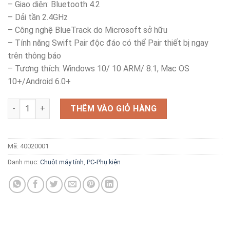
– Giao diện: Bluetooth 4.2
– Dải tần 2.4GHz
– Công nghệ BlueTrack do Microsoft sở hữu
– Tính năng Swift Pair độc đáo có thể Pair thiết bị ngay
trên thông báo
– Tương thích: Windows 10/ 10 ARM/ 8.1, Mac OS
10+/Android 6.0+
Chuột Bluetooth Microsoft Modern Mobile KTF số lượng
THÊM VÀO GIỎ HÀNG
Mã:
40020001
Danh mục:
Chuột máy tính
,
PC-Phụ kiện