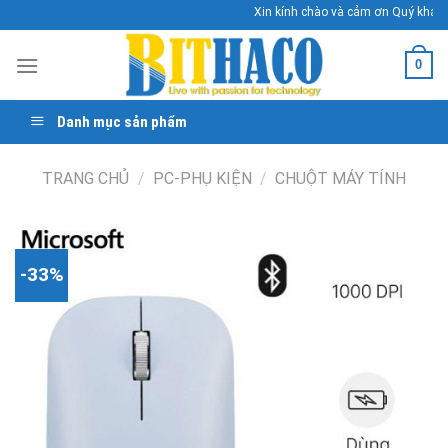
Skip
Xin kính chào và cảm ơn Quý khách 
to
content
0
Danh mục sản phẩm
TRANG CHỦ
/
PC-PHỤ KIỆN
/
CHUỘT MÁY TÍNH
-33%