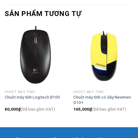
SẢN PHẨM TƯƠNG TỰ
CHUỘT MÁY TÍNH
CHUỘT MÁY TÍNH
Chuột máy tính Logitech B100
Chuột máy tính có dây Newmen
G10+
80,000
₫
(Đã bao gồm VAT)
165,000
₫
(Đã bao gồm VAT)