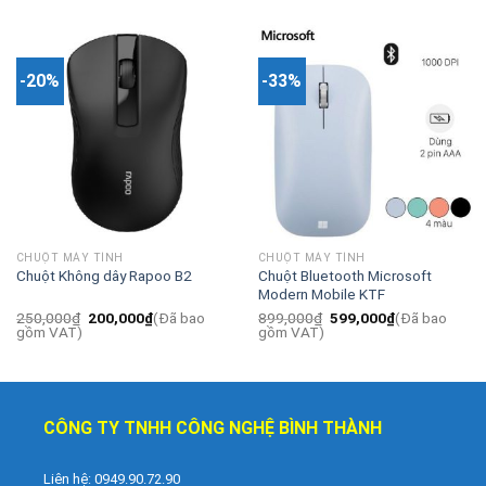
-20%
-33%
CHUỘT MÁY TÍNH
CHUỘT MÁY TÍNH
Chuột Không dây Rapoo B2
Chuột Bluetooth Microsoft
Modern Mobile KTF
250,000
₫
200,000
₫
(Đã bao
899,000
₫
599,000
₫
(Đã bao
gồm VAT)
gồm VAT)
CÔNG TY TNHH CÔNG NGHỆ BÌNH THÀNH
Liên hệ: 0949.90.72.90