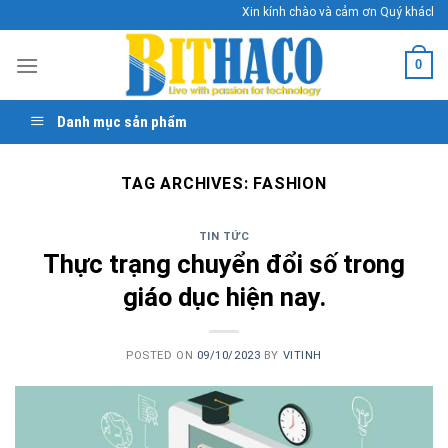
Skip
Xin kính chào và cảm ơn Quý khách đã 
to
content
0
Danh mục sản phẩm
TAG ARCHIVES:
FASHION
TIN TỨC
Thực trạng chuyển đổi số trong
giáo dục hiện nay.
POSTED ON
09/10/2023
BY
VITINH