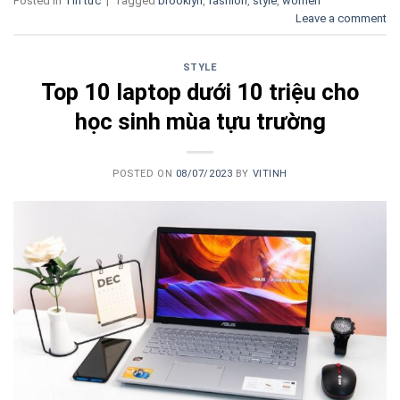
Posted in
Tin tức
|
Tagged
brooklyn
,
fashion
,
style
,
women
Leave a comment
STYLE
Top 10 laptop dưới 10 triệu cho
học sinh mùa tựu trường
POSTED ON
08/07/2023
BY
VITINH