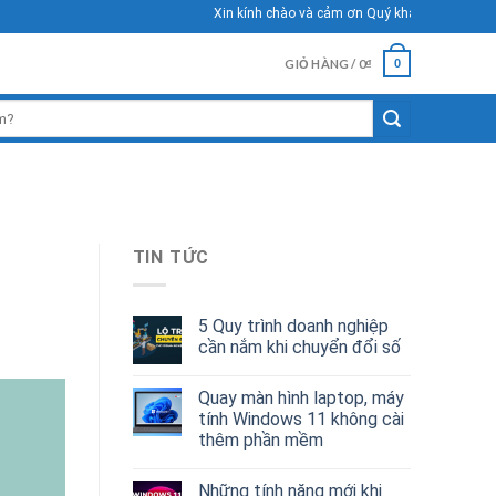
Xin kính chào và cảm ơn Quý khách đã ghé thăm We
GIỎ HÀNG /
0
₫
0
TIN TỨC
5 Quy trình doanh nghiệp
cần nắm khi chuyển đổi số
Quay màn hình laptop, máy
tính Windows 11 không cài
thêm phần mềm
Những tính năng mới khi