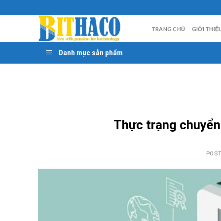
Skip
to
TRANG CHỦ
GIỚI THIỆ
content
Danh mục sản phẩm
Thực trạng chuyển 
POS