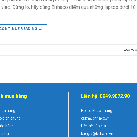
việc. Đừng lo, hãy cùng Bithaco điểm qua những laptop dưới 10 t
CONTINUE READING
→
Leave 
ch mua hàng
Liên hệ: 0949.9072.90
mua hàng
Hỗ trợ Khách hàng:
ao dịch chung
cskh@bithaco.vn
bảo hành
Liên hệ báo giá:
ổi trả
baogia@bithaco.vn