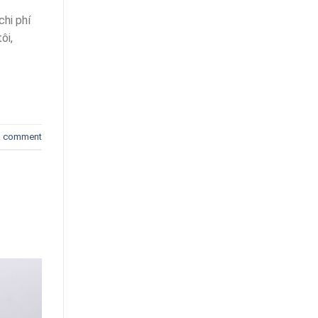
chi phí
ôi,
a comment