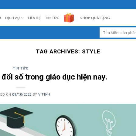
U
DỊCH VỤ
LIÊN HỆ
TIN TỨC
SHOP QUÀ TẶNG
Tìm
kiếm:
TAG ARCHIVES:
STYLE
TIN TỨC
đổi số trong giáo dục hiện nay.
TED ON
09/10/2023
BY
VITINH